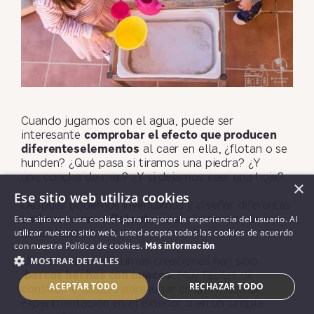
Cuando jugamos con el agua, puede ser
interesante
comprobar el efecto que producen
diferenteselementos
al caer en ella, ¿flotan o se
hunden? ¿Qué pasa si tiramos una piedra? ¿Y
una concha de mar? ¿Y si dejamos caer una hoja?
×
Ese sitio web utiliza cookies
Después podemos inventarnos y diseñar diferentes
Este sitio web usa cookies para mejorar la experiencia del usuario. Al
embarcaciones flotantes
con elementos de la
utilizar nuestro sitio web, usted acepta todas las cookies de acuerdo
naturaleza.
con nuestra Política de cookies.
Más información
MOSTRAR DETALLES
Una de nuestras últimas creaciones han sido
barcos hechos con nueces
. Muy fáciles de
ACEPTAR TODO
RECHAZAR TODO
construir e ideales para jugar en una mesa de
experimentación en el exterior o en un simple