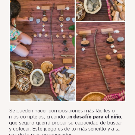
Se pueden hacer composiciones más fáciles o
más complejas, creando u
n desafío para el niño
,
que seguro querrá probar su capacidad de buscar
y colocar. Este juego es de lo más sencillo y a la