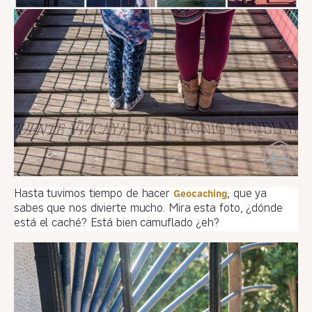
Hasta tuvimos tiempo de hacer
, que ya
Geocaching
sabes que nos divierte mucho. Mira esta foto, ¿dónde
está el caché? Está bien camuflado ¿eh?