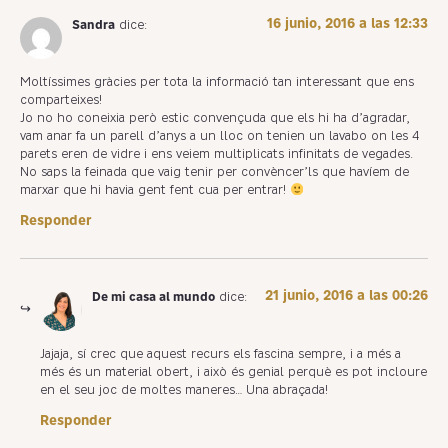
16 junio, 2016 a las 12:33
Sandra
dice:
Moltíssimes gràcies per tota la informació tan interessant que ens
comparteixes!
Jo no ho coneixia però estic convençuda que els hi ha d’agradar,
vam anar fa un parell d’anys a un lloc on tenien un lavabo on les 4
parets eren de vidre i ens veiem multiplicats infinitats de vegades.
No saps la feinada que vaig tenir per convèncer’ls que havíem de
marxar que hi havia gent fent cua per entrar!
Responder
21 junio, 2016 a las 00:26
De mi casa al mundo
dice:
Jajaja, sí crec que aquest recurs els fascina sempre, i a més a
més és un material obert, i això és genial perquè es pot incloure
en el seu joc de moltes maneres… Una abraçada!
Responder