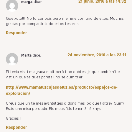
21 junio, 2016 a las 14:32
marga
dice:
Que xulo!!!! No lo conocia pero me hare con uno de ellos. Muchas
gracias por compartir todo estos tesoros.
Responder
24 noviembre, 2016 a las 23:11
Marta
dice:
El tenia vist i m’agrada molt però tinc dubtes, ja que també n’he
vist un que té dues parets i no sé quin triar:
http://www.mamaluzcajasdeluz.es/producto/espejos-de-
exploracion/
Creus que un té més avantatges o dóna més joc que l’altre? Quin?
Estic una mica perduda. Els meus fills tenen 3 i 5 anys.
Gràcies!!!
Responder