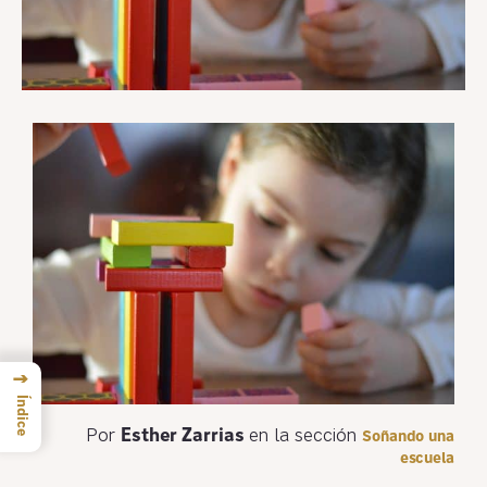
→
Índice
Por
Esther Zarrias
en la sección
Soñando una
escuela