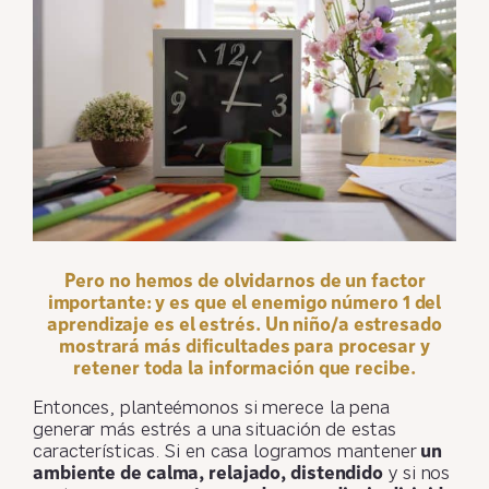
Pero no hemos de olvidarnos de un factor
importante: y es que
el enemigo número 1 del
aprendizaje es el estrés.
Un niño/a estresado
mostrará más dificultades para procesar y
retener toda la información que recibe.
Entonces, planteémonos si merece la pena
generar más estrés a una situación de estas
características. Si en casa logramos mantener
un
ambiente de calma, relajado, distendido
y si nos