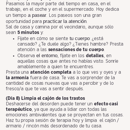
Pasamos la mayor parte del tiempo en casa, en el
trabajo, en el coche y en el supermercado. Hoy dedica
a pasear
un tiempo
. Los paseos son una gran
practicar la atención
oportunidad para
.
Sal de casa y camina por el vecindario, aunque sólo
sean
5 minutos
y:
tu cuerpo
Fíjate en cómo se siente
: ¿está
cansado? ¿Te duele algo? ¿Tienes hambre? Presta
atención a las
sensaciones de tu cuerpo
.
el entorno
Observa
, fíjate en los
detalles
, en
aquellas cosas que antes no habías visto. Sonríe
amablemente a quien te encuentres.
Presta una
atención completa
a lo que ves y oyes y a
la armonía
fuera de casa. Te vas a sorprender de la
cantidad de cosas nuevas que vas a percibir y de lo
fresco/a que te vas a sentir después.
(Día 8) Limpia el cajón de los trastos
Deshacerse del desorden puede tener un
efecto casi
terapéutico
, ya que ayuda a lidiar con todas las
emociones ambivalentes que se proyectan en tus cosas.
Haz tu propia sesión de terapia hoy y limpia el cajón /
armario / rincón más desordenado de tu casa.