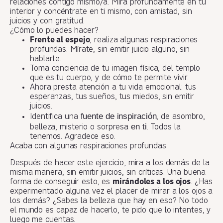
relaciones contigo mismo/a. Mira profundamente en tu
interior y concéntrate en ti mismo, con amistad, sin
juicios y con gratitud.
¿Cómo lo puedes hacer?
Frente al espejo
, realiza algunas respiraciones
profundas. Mírate, sin emitir juicio alguno, sin
hablarte.
Toma conciencia de tu imagen física, del templo
que es tu cuerpo, y de cómo te permite vivir.
Ahora presta atención a tu vida emocional: tus
esperanzas, tus sueños, tus miedos, sin emitir
juicios.
fuente de inspiración
Identifica una
, de asombro,
en ti
belleza, misterio o sorpresa
. Todos la
tenemos. Agradece eso.
Acaba con algunas respiraciones profundas.
Después de hacer este ejercicio, mira a los demás de la
misma manera, sin emitir juicios, sin críticas. Una buena
forma de conseguir esto, es
mirándoles a los ojos
. ¿Has
experimentado alguna vez el placer de mirar a los ojos a
los demás? ¿Sabes la belleza que hay en eso? No todo
el mundo es capaz de hacerlo, te pido que lo intentes, y
luego me cuentas.