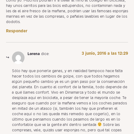
como yo. Muchos podrían ir a llevar al niño al colegio en bicicleta,
hay unos carritos para las bicis estupendos, no contaminan nada y
les da el aire fresco de la mañana, podrían usar las famosas esponjas
marinas en vez de las compresas, o pañales lavables en lugar de los
dodotis.
Responder
3 junio, 2016 a las 12:29
Lorena
dice:
Sólo hay que ponerle ganas, y en realidad tampoco hace falta
hacer todos los cambios de golpe, con que todos hagamos
algún pequeño cambio ya es un gran paso por la conservación
del planeta. En cuanto al confort de la familia, todo depende de
a qué llames confort. Vivo en Dinamarca y todo el mundo se
desplaza aquí en bicicleta, a pesar de tener la mayoría coche. Te
aseguro que cuando por la mañana vemos a los coches parados
en mitad de un atasco (si, también los hay que prefieren el
coche aquí o no les queda más remedio que cogerlo), en lo
último que pensamos cuando los pasamos de largo es en lo
confortable que va la gente ahí dentro sentada
Sobre las
compresas, vale, quizás usar esponjas no, pero qué tal copas