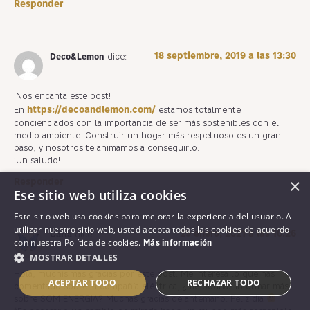
Responder
18 septiembre, 2019 a las 13:30
Deco&Lemon
dice:
¡Nos encanta este post!
https://decoandlemon.com/
En
estamos totalmente
concienciados con la importancia de ser más sostenibles con el
medio ambiente. Construir un hogar más respetuoso es un gran
paso, y nosotros te animamos a conseguirlo.
¡Un saludo!
×
Responder
Ese sitio web utiliza cookies
Este sitio web usa cookies para mejorar la experiencia del usuario. Al
utilizar nuestro sitio web, usted acepta todas las cookies de acuerdo
29 enero, 2021 a las 10:26
Carla
dice:
con nuestra Política de cookies.
Más información
MOSTRAR DETALLES
Hola, muchísimas gracias por este post. Me interesa lo que has
ACEPTAR TODO
RECHAZAR TODO
comentado sobre la compañía eléctrica, ¿me podrías informar más
sobre SOM ENERGIA? Muchas gracias de antemano. Feliz día