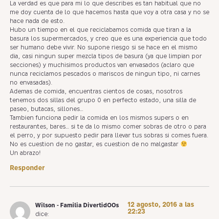
La verdad es que para mi lo que describes es tan habitual que no
me doy cuenta de lo que hacemos hasta que voy a otra casa y no se
hace nada de esto.
Hubo un tiempo en el que reciclabamos comida que tiran a la
basura los supermercados, y creo que es una experiencia que todo
ser humano debe vivir. No supone riesgo si se hace en el mismo
dia, casi ningun super mezcla tipos de basura (ya que limpian por
secciones) y muchisimos productos van envasados (aclaro que
nunca reciclamos pescados o mariscos de ningun tipo, ni carnes
no envasadas).
Ademas de comida, encuentras cientos de cosas, nosotros
tenemos dos sillas del grupo 0 en perfecto estado, una silla de
paseo, butacas, sillones…
Tambien funciona pedir la comida en los mismos supers o en
restaurantes, bares… si te da lo mismo comer sobras de otro o para
el perro, y por supuesto pedir para llevar tus sobras si comes fuera.
No es cuestion de no gastar, es cuestion de no malgastar
Un abrazo!
Responder
12 agosto, 2016 a las
Wilson - Familia DivertidOOs
22:23
dice: