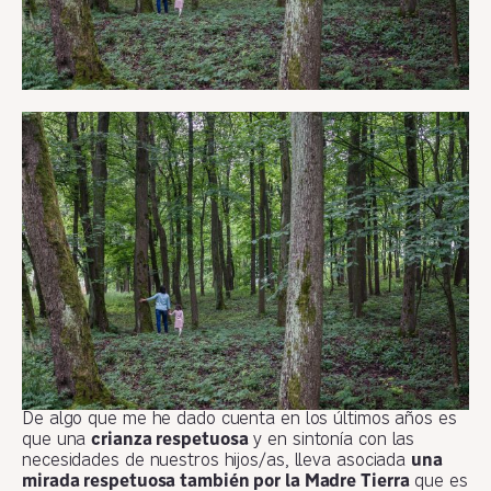
De algo que me he dado cuenta en los últimos años es
que una
crianza respetuosa
y en sintonía con las
necesidades de nuestros hijos/as, lleva asociada
una
mirada respetuosa también por la Madre Tierra
que es