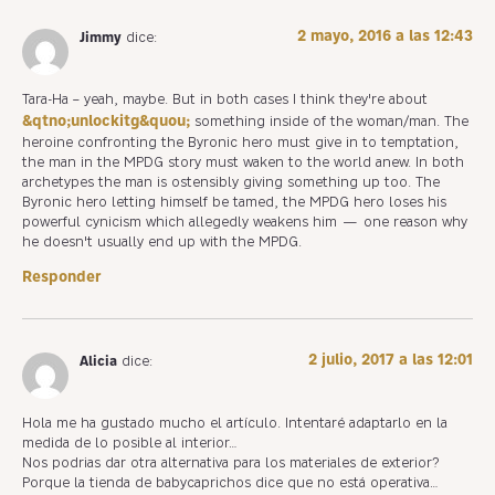
2 mayo, 2016 a las 12:43
Jimmy
dice:
Tara-Ha – yeah, maybe. But in both cases I think they're about
&qtno;unlockitg&quou;
something inside of the woman/man. The
heroine confronting the Byronic hero must give in to temptation,
the man in the MPDG story must waken to the world anew. In both
archetypes the man is ostensibly giving something up too. The
Byronic hero letting himself be tamed, the MPDG hero loses his
powerful cynicism which allegedly weakens him — one reason why
he doesn't usually end up with the MPDG.
Responder
2 julio, 2017 a las 12:01
Alicia
dice:
Hola me ha gustado mucho el artículo. Intentaré adaptarlo en la
medida de lo posible al interior…
Nos podrias dar otra alternativa para los materiales de exterior?
Porque la tienda de babycaprichos dice que no está operativa…