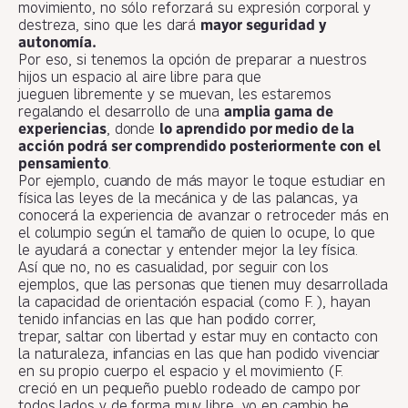
movimiento, no sólo reforzará su expresión corporal y
destreza, sino que les dará
mayor seguridad y
autonomía.
Por eso, si tenemos la opción de preparar a nuestros
hijos un espacio al aire libre para que
jueguen libremente y se muevan, les estaremos
regalando el desarrollo de una
amplia gama de
experiencias
, donde
lo aprendido por medio de la
acción podrá ser comprendido posteriormente con el
pensamiento
.
Por ejemplo, cuando de más mayor le toque estudiar en
física las leyes de la mecánica y de las palancas, ya
conocerá la experiencia de avanzar o retroceder más en
el columpio según el tamaño de quien lo ocupe, lo que
le ayudará a conectar y entender mejor la ley física.
Así que no, no es casualidad, por seguir con los
ejemplos, que las personas que tienen muy desarrollada
la capacidad de orientación espacial (como F. ), hayan
tenido infancias en las que han podido correr,
trepar, saltar con libertad y estar muy en contacto con
la naturaleza, infancias en las que han podido vivenciar
en su propio cuerpo el espacio y el movimiento (F.
creció en un pequeño pueblo rodeado de campo por
todos lados y de forma muy libre, yo en cambio he