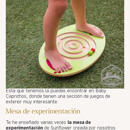
Esta que tenemos la puedes encontrar en Baby
Caprichos, donde tienen una sección de juegos de
exterior muy interesante.
Mesa de experimentación
Te he enseñado varias veces
la mesa de
experimentación
de Sunflower creada por nosotros