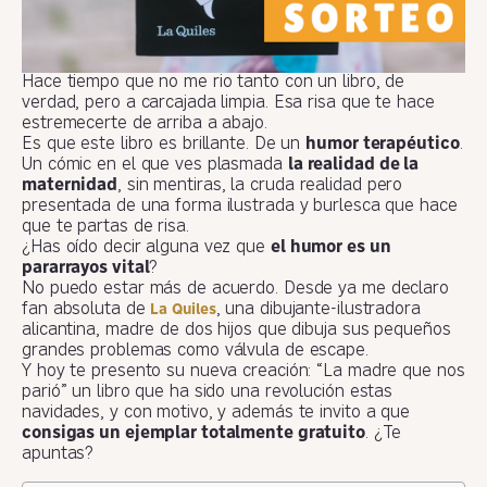
Hace tiempo que no me rio tanto con un libro, de
verdad, pero a carcajada limpia. Esa risa que te hace
estremecerte de arriba a abajo.
Es que este libro es brillante. De un
humor terapéutico
.
Un cómic en el que ves plasmada
la realidad de la
maternidad
, sin mentiras, la cruda realidad pero
presentada de una forma ilustrada y burlesca que hace
que te partas de risa.
¿Has oído decir alguna vez que
el humor es un
pararrayos vital
?
No puedo estar más de acuerdo. Desde ya me declaro
fan absoluta de
, una dibujante-ilustradora
La Quiles
alicantina, madre de dos hijos que dibuja sus pequeños
grandes problemas como válvula de escape.
Y hoy te presento su nueva creación: “La madre que nos
parió” un libro que ha sido una revolución estas
navidades, y con motivo, y además te invito a que
consigas un ejemplar totalmente gratuito
. ¿Te
apuntas?