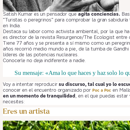
Satish Kumar es un pensador que
agita conciencias.
Bast
“Turistas o peregrinos” para comprobar la gran sabiduría
en India.
Destaca su labor como activista ambiental, por la que h
es director de la revista Resurgence/The Ecologist entre 
Tiene 77 años y se presenta a sí mismo como un peregrin
años recorrió medio mundo a pie, de la tumba de Gandhi a 
líderes de las potencias nucleares.
Conocerle no deja indiferente a nadie.
Su mensaje: «Ama lo que haces y haz solo lo q
Voy a intentar reproducir
su discurso, tal cual yo lo esc
conocer en el encuentro organizado por
en Mallo
Poc a Poc
en un momento de tranquilidad
, en el que puedas estar
necesites:
Eres un artista