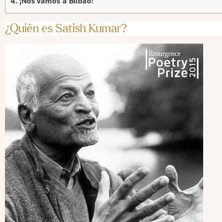
¡Nos vamos a Bilbao!
¿Quién es Satish Kumar?