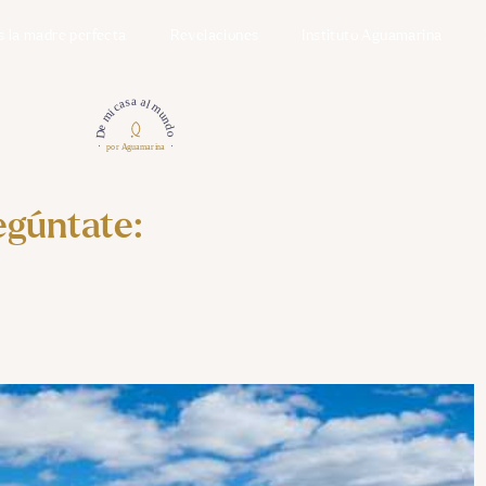
s la madre perfecta
Revelaciones
Instituto Aguamarina
egúntate: